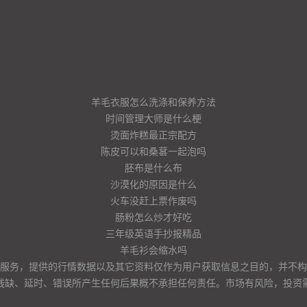
羊毛衣服怎么洗涤和保养方法
时间管理大师是什么梗
烫面炸糕最正宗配方
陈皮可以和桑葚一起泡吗
胚布是什么布
沙漠化的原因是什么
火车没赶上票作废吗
肠粉怎么炒才好吃
三年级英语手抄报精品
羊毛衫会缩水吗
服务，提供的行情数据以及其它资料仅作为用户获取信息之目的，并不构
残缺、延时、错误所产生任何后果概不承担任何责任。市场有风险，投资